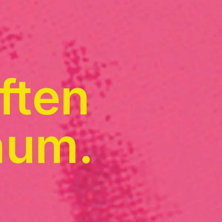
ften
aum.