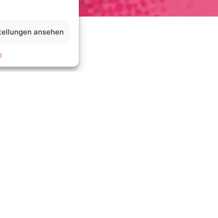
tellungen ansehen
m
schaft
melburg & Indra Wussow
 den Themen
Nachbarschaft, Erinnerung
und
aus Geschichte, Literatur, kuratorischer Praxis und
dischen Erinnerungskulturen.
schichte in uns weiterlebt
a Wussow und Ina Wolf-Bauwens
iduell. Sie kann auch ererbt sein als ein Echo historischer