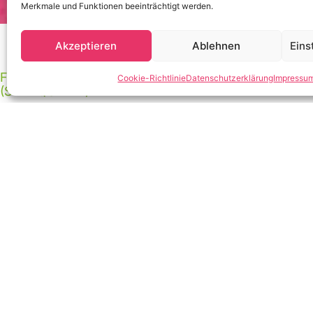
Merkmale und Funktionen beeinträchtigt werden.
Akzeptieren
Ablehnen
Eins
FREITAG, 21.11.25
Cookie-Richtlinie
Datenschutzerklärung
Impressu
(SYLT QUELLE)
10:00 - 13:00 UHR
Geschichte(n) der Nachbar
WORKSHOP I
Moderation:
Hans-Jürgen Bö
Wir nähern uns gemeinsam
Zugehörigkeit
mit Beiträgen 
deutschen, polnischen und jü
16:00 - 17:00 UHR
Ererbte Einsamkeit – Wie Ge
Ein Gespräch zwischen Indr
Einsamkeit ist nicht nur indiv