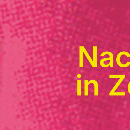
Nac
in 